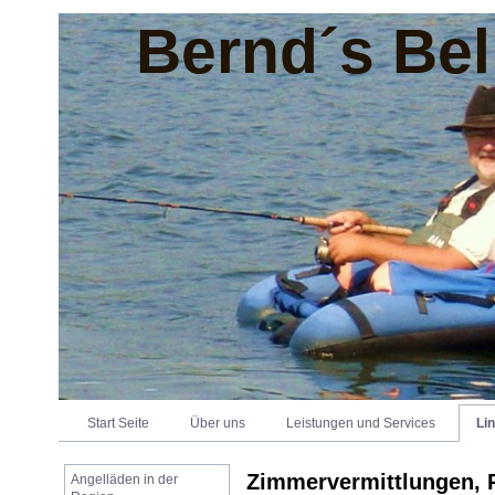
Bernd´s Bel
Start Seite
Über uns
Leistungen und Services
Li
Zimmervermittlungen, 
Angelläden in der 