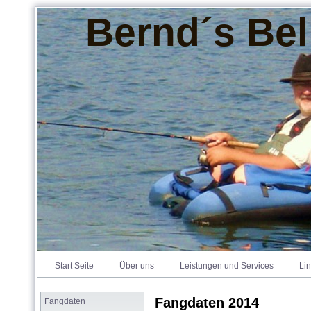
Bernd´s Bel
Start Seite
Über uns
Leistungen und Services
Li
Fangdaten 2014
Fangdaten