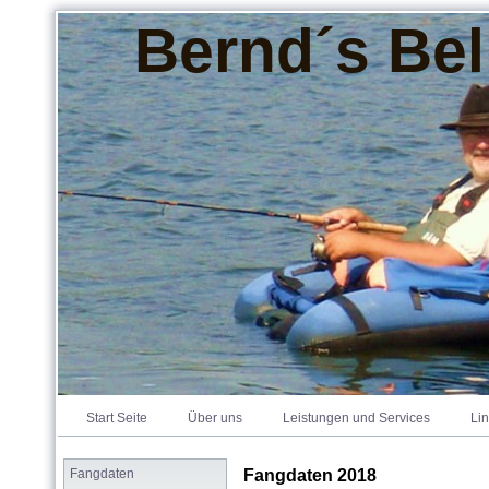
Bernd´s Bel
Start Seite
Über uns
Leistungen und Services
Li
Fangdaten
Fangdaten 2018